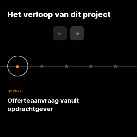
Het verloop van dit project
Q3 2022
Q4 
Offerteaanvraag vanuit
Be
opdrachtgever
to