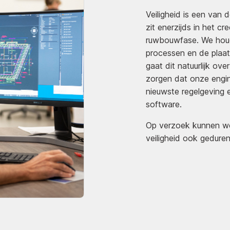
Veiligheid is een van 
zit enerzijds in het c
ruwbouwfase. We houde
processen en de plaats
gaat dit natuurlijk ov
zorgen dat onze engi
nieuwste regelgeving
software.
Op verzoek kunnen we
veiligheid ook geduren