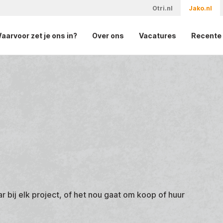
Otri.nl
Jako.nl
aarvoor zet je ons in?
Over ons
Vacatures
Recente 
r bij elk project, of het nou gaat om koop of huur