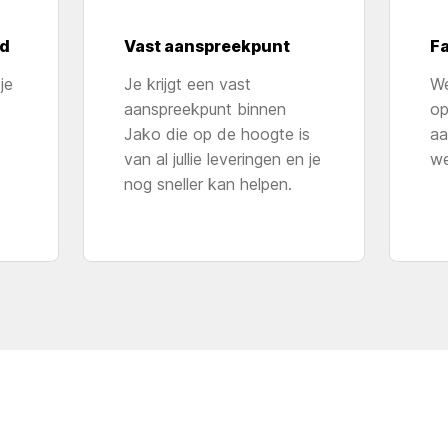
rd
Vast aanspreekpunt
Fa
je
Je krijgt een vast
We
aanspreekpunt binnen
op
Jako die op de hoogte is
aan
van al jullie leveringen en je
we
nog sneller kan helpen.